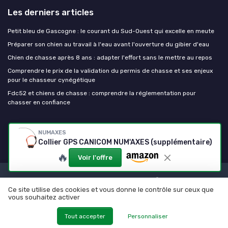
Les derniers articles
Petit bleu de Gascogne : le courant du Sud-Ouest qui excelle en meute
Préparer son chien au travail à l'eau avant l'ouverture du gibier d'eau
Chien de chasse après 8 ans : adapter l'effort sans le mettre au repos
Comprendre le prix de la validation du permis de chasse et ses enjeux
pour le chasseur cynégétique
Fdc52 et chiens de chasse : comprendre la réglementation pour
chasser en confiance
Chien de chasse
NUMAXES
Collier GPS CANICOM NUM'AXES (supplémentaire)
🔥
Voir l'offre
Mentions légales
Politique de confidentialité
Ce site utilise des cookies et vous donne le contrôle sur ceux que
© Chien de chasse 2026
vous souhaitez activer
Tout accepter
Personnaliser