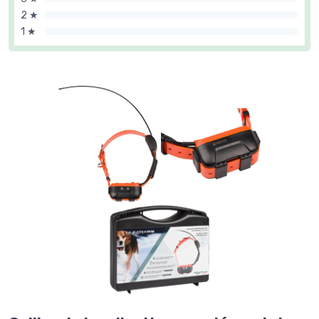
2 ★
1 ★