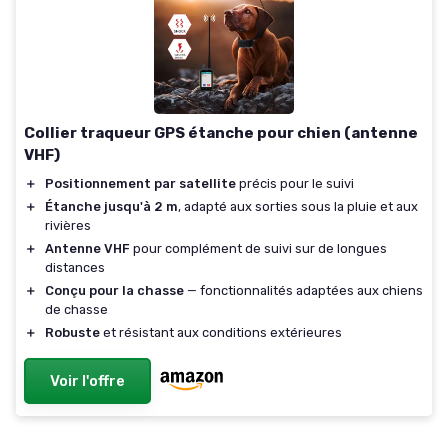
Collier traqueur GPS étanche pour chien (antenne
VHF)
＋
Positionnement par satellite
précis pour le suivi
＋
Étanche jusqu'à 2 m
, adapté aux sorties sous la pluie et aux
rivières
＋
Antenne VHF
pour complément de suivi sur de longues
distances
＋
Conçu pour la chasse
— fonctionnalités adaptées aux chiens
de chasse
＋
Robuste
et résistant aux conditions extérieures
Voir l'offre