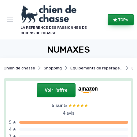
Panneau de gestion des cookies
TOPs
LA RÉFÉRENCE DES PASSIONNÉS DE
CHIENS DE CHASSE
NUMAXES
Chien de chasse
Shopping
Équipements de repérage et de suivi
Co
Voir l'offre
5 sur 5
★★★★★
★★★★★
4 avis
5 ★
4 ★
3 ★