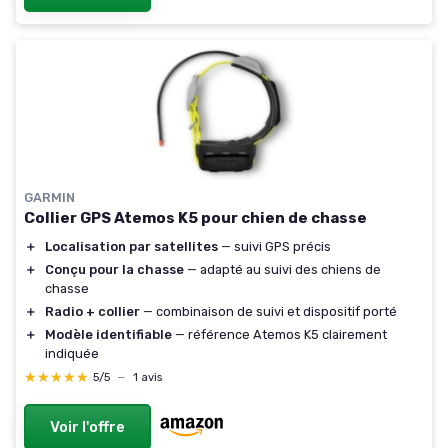
GARMIN
Collier GPS Atemos K5 pour chien de chasse
＋
Localisation par satellites
— suivi GPS précis
＋
Conçu pour la chasse
— adapté au suivi des chiens de
chasse
＋
Radio + collier
— combinaison de suivi et dispositif porté
＋
Modèle identifiable
— référence Atemos K5 clairement
indiquée
★★★★★
★★★★★
5/5
—
1 avis
Voir l'offre