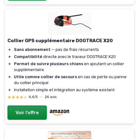
Collier GPS supplémentaire DOGTRACE X20
＋
Sans abonnement
— pas de frais récurrents
＋
Compatibilité
directe avec le traceur DOGTRACE X20
＋
Permet de suivre plusieurs chiens
en ajoutant un collier
supplémentaire
＋
Utile comme collier de secours
en cas de perte ou panne
du collier principal
＋
Installation simple et intégration au système existant
★★★★★
★★★★★
4,4/5
—
24 avis
Voir l'offre