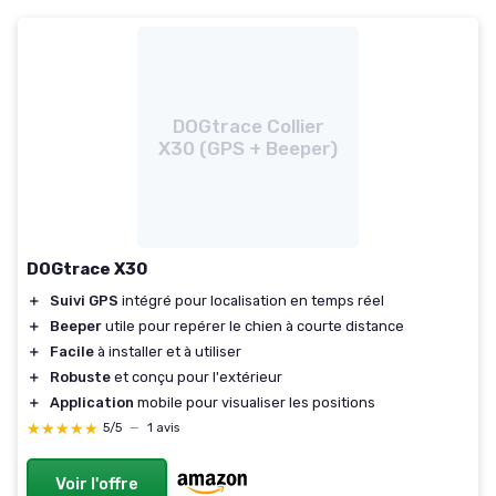
DOGtrace Collier
X30 (GPS + Beeper)
DOGtrace X30
＋
Suivi GPS
intégré pour localisation en temps réel
＋
Beeper
utile pour repérer le chien à courte distance
＋
Facile
à installer et à utiliser
＋
Robuste
et conçu pour l'extérieur
＋
Application
mobile pour visualiser les positions
★★★★★
★★★★★
5/5
—
1 avis
Voir l'offre