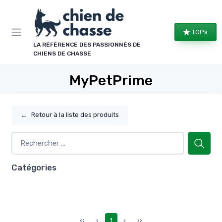
Panneau de gestion des cookies
TOPs
LA RÉFÉRENCE DES PASSIONNÉS DE
CHIENS DE CHASSE
MyPetPrime
←
Retour à la liste des produits
Catégories
‹‹
‹
1
›
››