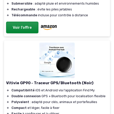
＋
Submersible
: adapté pluie et environnements humides
＋
Rechargeable
: évite les piles jetables
＋
Télécommande
incluse pour contrôle à distance
Voir l'offre
Vitivie GP90 - Traceur GPS/Bluetooth (Noir)
＋
Compatibilité
iOS et Android via l'application Find My
＋
Double connexion
GPS + Bluetooth pour localisation flexible
＋
Polyvalent
: adapté pour clés, animaux et portefeuilles
＋
Compact
et léger, facile à fixer
＋
Facile
à configurer et à utiliser