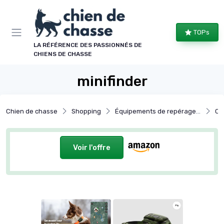
Panneau de gestion des cookies
TOPs
LA RÉFÉRENCE DES PASSIONNÉS DE
CHIENS DE CHASSE
minifinder
Chien de chasse
Shopping
Équipements de repérage et de suivi
Co
Voir l'offre