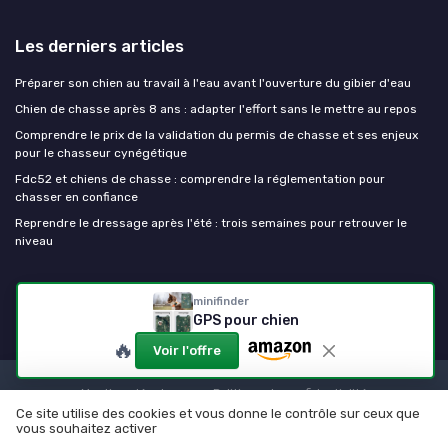
Les derniers articles
Préparer son chien au travail à l'eau avant l'ouverture du gibier d'eau
Chien de chasse après 8 ans : adapter l'effort sans le mettre au repos
Comprendre le prix de la validation du permis de chasse et ses enjeux
pour le chasseur cynégétique
Fdc52 et chiens de chasse : comprendre la réglementation pour
chasser en confiance
Reprendre le dressage après l'été : trois semaines pour retrouver le
niveau
Chien de chasse
minifinder
GPS pour chien
🔥
Voir l'offre
Mentions légales
Politique de confidentialité
Ce site utilise des cookies et vous donne le contrôle sur ceux que
© Chien de chasse 2026
vous souhaitez activer