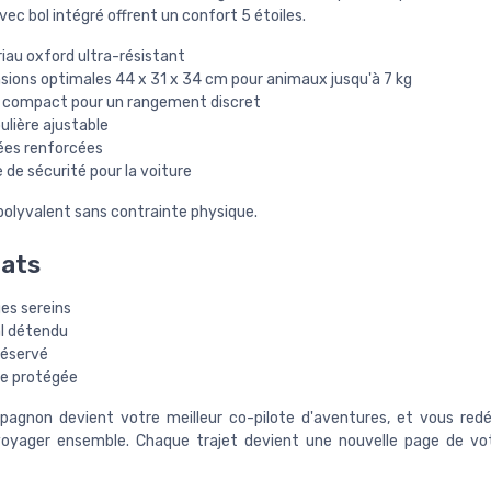
ec bol intégré offrent un confort 5 étoiles.
iau oxford ultra-résistant
sions optimales 44 x 31 x 34 cm pour animaux jusqu'à 7 kg
e compact pour un rangement discret
lière ajustable
ées renforcées
 de sécurité pour la voiture
polyvalent sans contrainte physique.
tats
es sereins
l détendu
réservé
re protégée
agnon devient votre meilleur co-pilote d'aventures, et vous red
 voyager ensemble. Chaque trajet devient une nouvelle page de vot