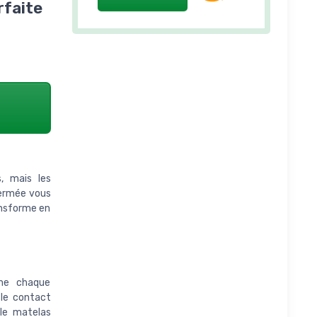
rfaite
, mais les
fermée vous
ansforme en
rme chaque
le contact
 le matelas