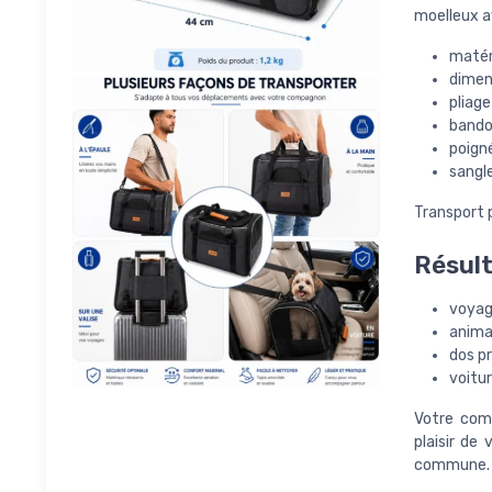
moelleux av
matér
dimen
pliag
bandou
poign
sangle
Transport 
Résul
voyag
anima
dos p
voitu
Votre comp
plaisir de
commune.