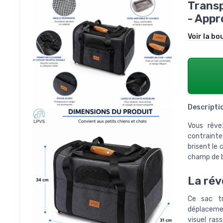
Transp
- App
Voir la bo
Descripti
Vous rêve
contrainte
brisent le
champ de b
La rév
Ce sac tr
déplaceme
visuel ras