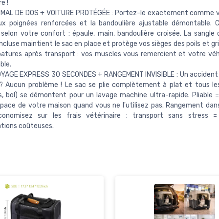
e !
 MAL DE DOS + VOITURE PROTÉGÉE : Portez-le exactement comme v
ux poignées renforcées et la bandoulière ajustable démontable. 
 selon votre confort : épaule, main, bandoulière croisée. La sangle 
incluse maintient le sac en place et protège vos sièges des poils et gri
atures après transport : vos muscles vous remercient et votre véh
ble.
YAGE EXPRESS 30 SECONDES + RANGEMENT INVISIBLE : Un accident 
? Aucun problème ! Le sac se plie complètement à plat et tous l
, bol) se démontent pour un lavage machine ultra-rapide. Pliable 
space de votre maison quand vous ne l'utilisez pas. Rangement dan
 Économisez sur les frais vétérinaire : transport sans stress 
tions coûteuses.