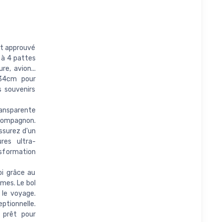
t approuvé
 à 4 pattes
re, avion...
x34cm pour
s souvenirs
ansparente
 compagnon.
assurez d'un
ures ultra-
sformation
i grâce au
mes. Le bol
 le voyage.
eptionnelle.
 prêt pour