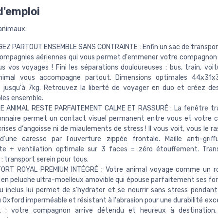
'emploi
animaux.
GEZ PARTOUT ENSEMBLE SANS CONTRAINTE : Enfin un sac de transpor
 compagnies aériennes qui vous permet d'emmener votre compagnon
s vos voyages ! Fini les séparations douloureuses : bus, train, voitu
nimal vous accompagne partout. Dimensions optimales 44x31
 jusqu'à 7kg. Retrouvez la liberté de voyager en duo et créez de
bles ensemble.
RE ANIMAL RESTE PARFAITEMENT CALME ET RASSURÉ : La fenêtre tr
ionnaire permet un contact visuel permanent entre vous et votre
crises d'angoisse ni de miaulements de stress ! Il vous voit, vous le r
d'une caresse par l'ouverture zippée frontale. Maille anti-griff
nte + ventilation optimale sur 3 faces = zéro étouffement. Tran
 : transport serein pour tous.
ORT ROYAL PREMIUM INTÉGRÉ : Votre animal voyage comme un ro
en peluche ultra-moelleux amovible qui épouse parfaitement ses for
 inclus lui permet de s'hydrater et se nourrir sans stress pendant
 Oxford imperméable et résistant à l'abrasion pour une durabilité exc
t : votre compagnon arrive détendu et heureux à destination,