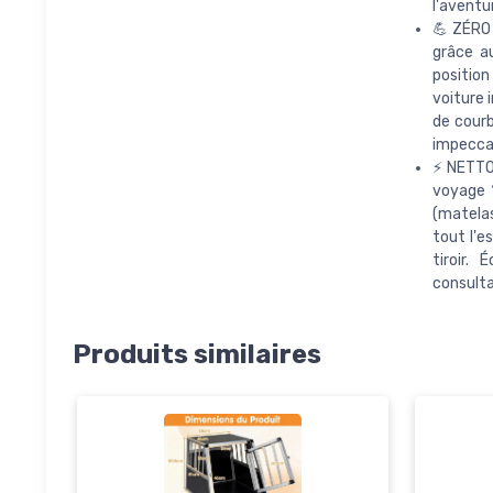
l'aventur
💪 ZÉRO
grâce a
position
voiture 
de courb
impecca
⚡ NETTO
voyage 
(matelas
tout l'e
tiroir.
consulta
Produits similaires