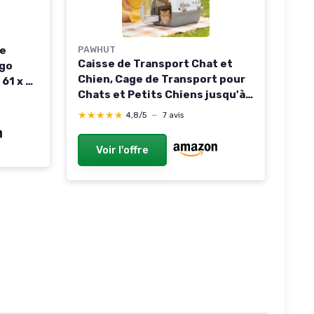
de
PAWHUT
Caisse de Transport Chat et
ngo
Chien, Cage de Transport pour
 61 x 41
Chats et Petits Chiens jusqu'à
 Porte
4 kg, Porte Acier, Bol de
écurité
★★★★★
★★★★★
4,8/5
—
7 avis
Nourriture, Fermeture
ible
sécurisée, 49 x 32 x 31 cm, Gris
Voir l'offre
et crème