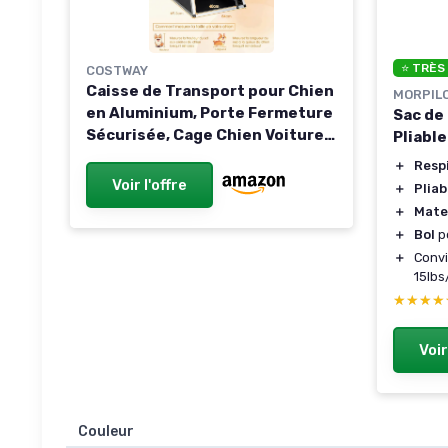
⭐ TRÈS
COSTWAY
Caisse de Transport pour Chien
MORPIL
en Aluminium, Porte Fermeture
Sac de
Sécurisée, Cage Chien Voiture
Pliable
Trapézoïdal, Cage Anti-Morsure
＋
Resp
pour Chiots Petites Races pour
Voir l'offre
＋
Pliab
Camping et Camion (69,5 x 54 x
＋
Mate
50,5 cm) L 70 x l 54 x H 51 cm
＋
Bol
po
＋
Convi
15lbs
★★★★
★★★★
Voir
Couleur