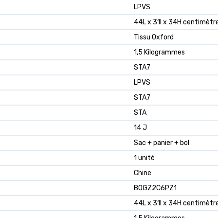
LPVS
44L x 31l x 34H centimètr
Tissu Oxford
1,5 Kilogrammes
STA7
LPVS
STA7
STA
14 J
Sac + panier + bol
1 unité
Chine
B0GZ2C6PZ1
44L x 31l x 34H centimètr