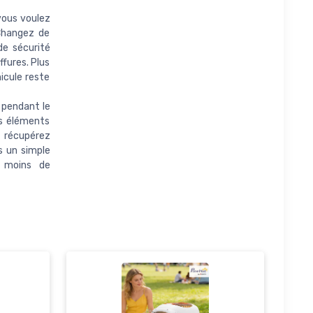
ous voulez
Changez de
de sécurité
ffures. Plus
icule reste
pendant le
es éléments
= récupérez
s un simple
= moins de