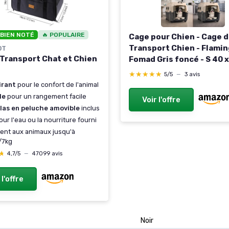
 BIEN NOTÉ
🔥 POPULAIRE
Cage pour Chien - Cage 
Transport Chien - Flami
OT
 Transport Chat et Chien
Fomad Gris foncé - S 40 x
cm - Plastique Robuste -
★★★★★
★★★★★
5/5
—
3 avis
métallique - verrou de s
irant
pour le confort de l'animal
- poignée - gamelle Amov
le
pour un rangement facile
Voir l'offre
las en peluche amovible
inclus
ur l'eau ou la nourriture fourni
ent aux animaux jusqu'à
/7kg
★
★
4,7/5
—
47099 avis
 l'offre
Noir