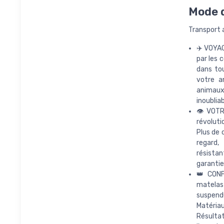
Mode d
Transport 
✈️ VOYA
par les
dans tou
votre a
animaux
inoublia
👁️ VOT
révolut
Plus de 
regard, 
résista
garantie
👑 CONF
matelas 
suspendu
Matériau
Résulta