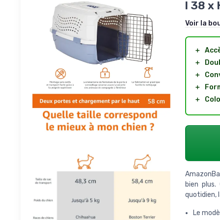
l 38 x
Voir la bo
＋
Accè
＋
Doub
＋
Conv
＋
For
＋
Colo
AmazonBasi
bien plus.
quotidien, 
Le modèl