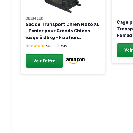
DEEMEED
Cage p
Sac de Transport Chien Moto XL
Transp
- Panier pour Grands Chiens
Fomad 
jusqu'à 36kg - Fixation
x 69,5 
Universelle Sissy Bar et Porte-
★★★★★
★★★★★
5/5
—
1 avis
Porte 
Voir
Bagages - Ultra-Robuste en
sécuri
Cordura, Ventilation Pro et
Voir l'offre
Amovibl
Fond Rigide Aluminium
x H 70