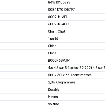
841710105797
00841710105797
6009-M-APL
6009-M-APL1
Chien, Chat
1 unité
Chien
Chine
B00OP6SVJW
4,6 4,6 sur 5 étoiles (62 922) 4,6 sur 
58L x 38l x 33H centimètres
2,06 Kilogrammes
Durable
Moyen
Voiture