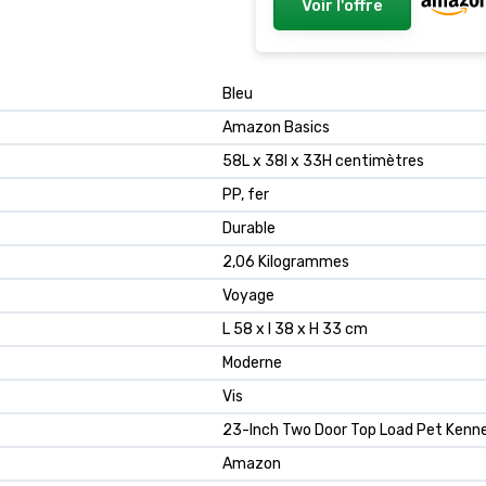
Voir l'offre
Bleu
Amazon Basics
58L x 38l x 33H centimètres
PP, fer
Durable
2,06 Kilogrammes
Voyage
L 58 x l 38 x H 33 cm
Moderne
Vis
23-Inch Two Door Top Load Pet Kenne
Amazon