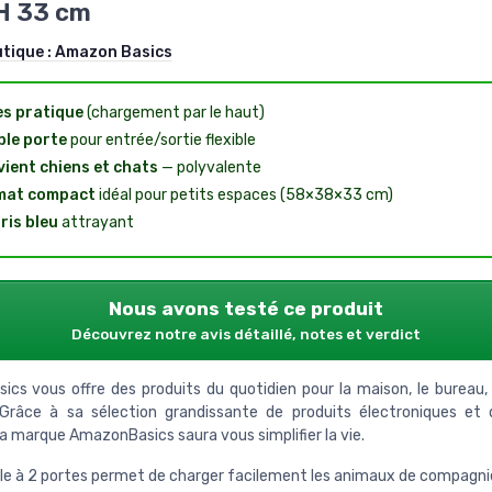
 H 33 cm
utique :
Amazon Basics
s pratique
(chargement par le haut)
le porte
pour entrée/sortie flexible
ient chiens et chats
— polyvalente
mat compact
idéal pour petits espaces (58×38×33 cm)
ris bleu
attrayant
Nous avons testé ce produit
Découvrez notre avis détaillé, notes et verdict
cs vous offre des produits du quotidien pour la maison, le bureau, l
 Grâce à sa sélection grandissante de produits électroniques et 
la marque AmazonBasics saura vous simplifier la vie.
e à 2 portes permet de charger facilement les animaux de compagni