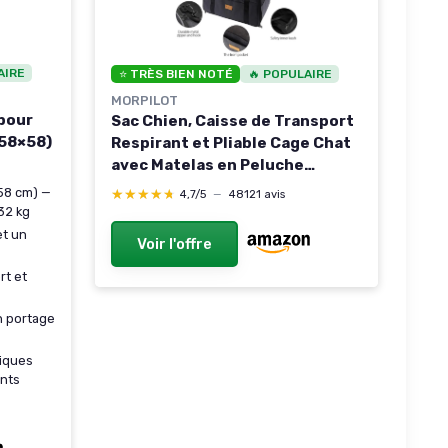
AIRE
⭐ TRÈS BIEN NOTÉ
🔥 POPULAIRE
MORPILOT
 pour
Sac Chien, Caisse de Transport
×58×58)
Respirant et Pliable Cage Chat
avec Matelas en Peluche
Amovible + Bol (47 * 32 * 36 cm)
 58 cm) —
★★★★★
★★★★★
4,7/5
—
48121 avis
gris L 47 x l 32 x H 36 cm
32 kg
t un
Voir l'offre
rt et
n portage
iques
nts