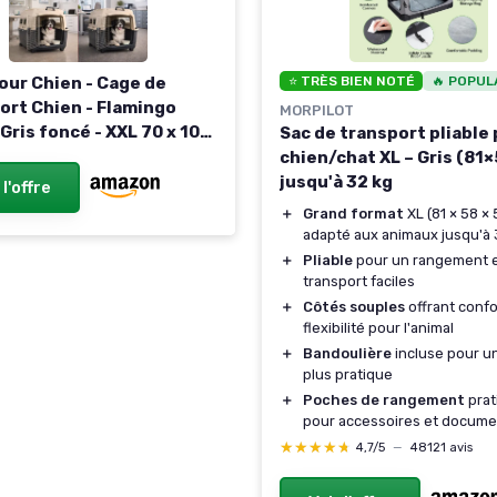
our Chien - Cage de
⭐ TRÈS BIEN NOTÉ
🔥 POPUL
ort Chien - Flamingo
MORPILOT
Gris foncé - XXL 70 x 100
Sac de transport pliable
cm - Plastique Robuste -
chien/chat XL – Gris (81
métallique - verrou de
jusqu'à 32 kg
 l'offre
té - 2 poignées - gamelle
＋
Grand format
XL (81 × 58 ×
e gris foncé L 100 x l 70
adapté aux animaux jusqu'à 
 cm
＋
Pliable
pour un rangement e
transport faciles
＋
Côtés souples
offrant confo
flexibilité pour l'animal
＋
Bandoulière
incluse pour u
plus pratique
＋
Poches de rangement
prat
pour accessoires et docume
★★★★★
★★★★★
4,7/5
—
48121 avis