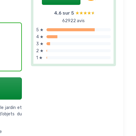
4,6 sur 5
★★★★★
★★★★★
62922 avis
5 ★
4 ★
3 ★
2 ★
1 ★
e jardin et
d’objets du
e