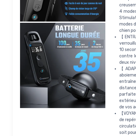
creuseme
4 modes 
Stimulat
modes d'
chien po
【ENTRAÎ
verrouil
10 secon
contre l
deux niv
【ADAPT
aboieme
entraîn
distance
parfait
extérieu
de vos a
【VOYANT
de repér
circulat
soit pou