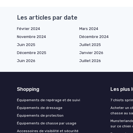
Les articles par date
Février 2024
Mars 2024
Novembre 2024
Décembre 2024
Juin 2025
Juillet 2025
Décembre 2025
Janvier 2026
Juin 2026
Juillet 2026
Shopping
Les plus 
Équipements de repérage et de suivi
7 chiots spri
Équipements de dressage
Acheter un ch
chasse au sa
Équipements de protection
Munsterlande
Équipements de chasse par usage
sur ce chien
Accessoires de visibilité et sécurité