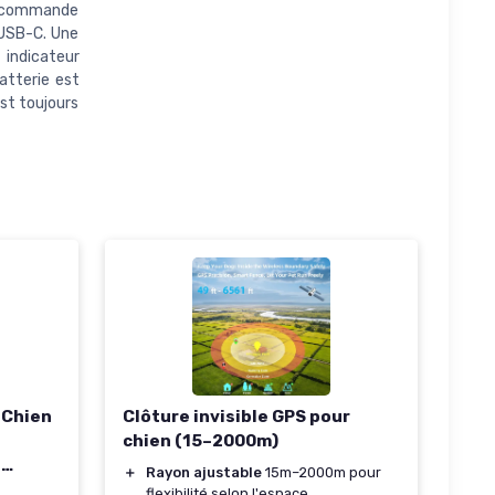
lécommande
 USB-C. Une
n indicateur
atterie est
est toujours
 Chien
Clôture invisible GPS pour
chien (15–2000m)
-
＋
Rayon ajustable
15m–2000m pour
s/Bip,3
flexibilité selon l'espace