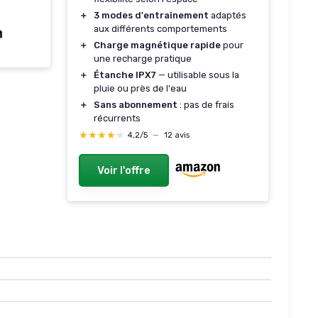
＋
3 modes d'entraînement
adaptés
ble
aux différents comportements
 sans
＋
Charge magnétique rapide
pour
 305m
une recharge pratique
ionne
＋
Étanche IPX7
— utilisable sous la
pluie ou près de l'eau
＋
Sans abonnement
: pas de frais
récurrents
★★★★★
★★★★★
4,2/5
—
12 avis
Voir l'offre