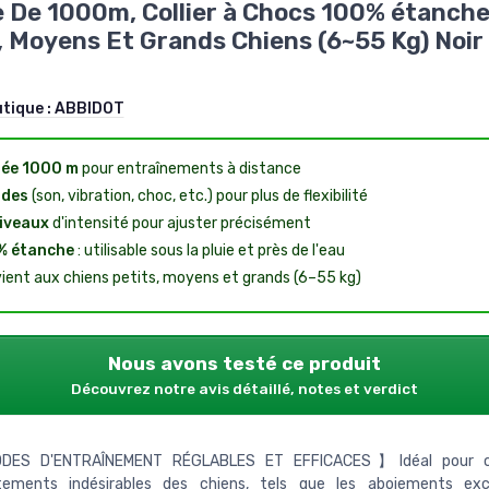
 De 1000m, Collier à Chocs 100% étanche
, Moyens Et Grands Chiens (6~55 Kg) Noir 
utique :
ABBIDOT
tée 1000 m
pour entraînements à distance
odes
(son, vibration, choc, etc.) pour plus de flexibilité
iveaux
d'intensité pour ajuster précisément
% étanche
: utilisable sous la pluie et près de l'eau
ient aux chiens petits, moyens et grands (6–55 kg)
Nous avons testé ce produit
Découvrez notre avis détaillé, notes et verdict
ES D'ENTRAÎNEMENT RÉGLABLES ET EFFICACES】Idéal pour cor
ements indésirables des chiens, tels que les aboiements exce