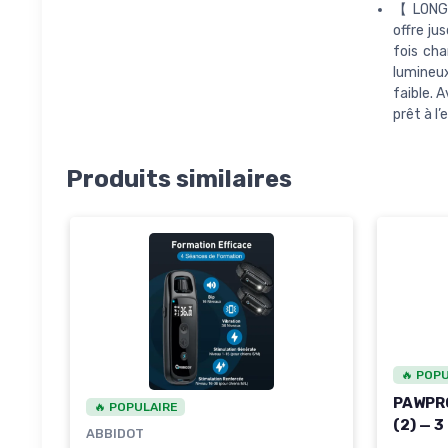
【 LONGU
offre ju
fois cha
lumineux
faible. 
prêt à l’
Produits similaires
🔥 POP
PAWPRO
🔥 POPULAIRE
(2) — 3
ABBIDOT