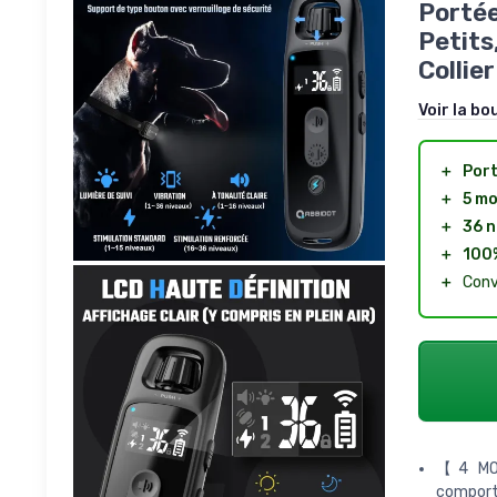
Portée
Petits
Collier
Voir la bo
＋
Por
＋
5 m
＋
36 n
＋
100
＋
Conv
【4 MOD
comport