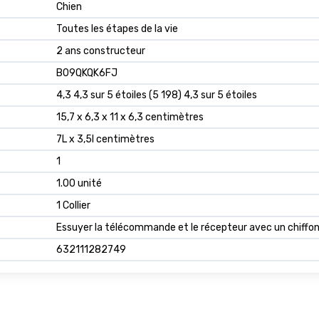
Chien
Toutes les étapes de la vie
2 ans constructeur
B09QKQK6FJ
4,3 4,3 sur 5 étoiles (5 198) 4,3 sur 5 étoiles
15,7 x 6,3 x 11 x 6,3 centimètres
7L x 3,5l centimètres
1
1.00 unité
1 Collier
Essuyer la télécommande et le récepteur avec un chiffo
632111282749