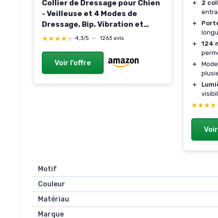
Collier de Dressage pour Chien
＋
2 col
entra
- Veilleuse et 4 Modes de
＋
Port
Dressage, Bip, Vibration et
longu
Stimulation, IPX7 étanche
★★★★★
★★★★★
4,3/5
—
1263 avis
＋
124 
Rechargeable Collier
perme
Electrique 2 Chiens pour Petits
Voir l'offre
＋
Mod
et Grands Chiens (6-55 kg) Noir
plusi
＋
Lumi
visibi
★★★★
★★★★
Voir
Motif
Couleur
Matériau
Marque