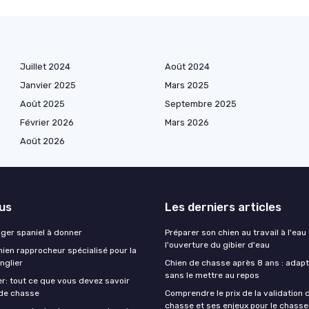
Juillet 2024
Août 2024
Janvier 2025
Mars 2025
Août 2025
Septembre 2025
Février 2026
Mars 2026
Août 2026
lus
Les derniers articles
nger spaniel à donner
Préparer son chien au travail à l'eau
l'ouverture du gibier d'eau
ien rapprocheur spécialisé pour la
nglier
Chien de chasse après 8 ans : adapte
sans le mettre au repos
r: tout ce que vous devez savoir
 de chasse
Comprendre le prix de la validation
chasse et ses enjeux pour le chasse