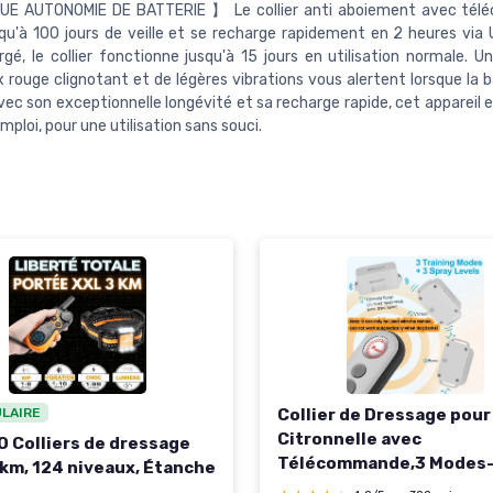
E AUTONOMIE DE BATTERIE 】 Le collier anti aboiement avec té
squ'à 100 jours de veille et se recharge rapidement en 2 heures via
rgé, le collier fonctionne jusqu'à 15 jours en utilisation normale. U
 rouge clignotant et de légères vibrations vous alertent lorsque la b
Avec son exceptionnelle longévité et sa recharge rapide, cet appareil 
emploi, pour une utilisation sans souci.
ULAIRE
Collier de Dressage pour
Citronnelle avec
 Colliers de dressage
Télécommande,3 Modes
 km, 124 niveaux, Étanche
Pulvérisation/Vibration