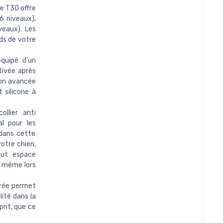
ge T30 offre
36 niveaux),
veaux). Les
ds de votre
quipé d’un
tivée après
ion avancée
 silicone à
lier anti
l pour les
 dans cette
votre chien,
out espace
é, même lors
rée permet
lité dans la
prit, que ce