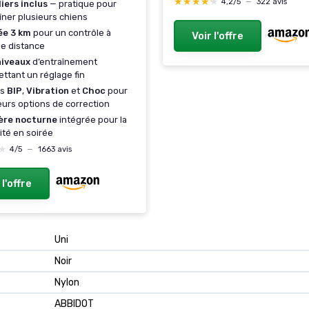
★★★★★
★★★★★
4,2/5
—
322 avis
liers inclus
— pratique pour
Niveaux de
îner plusieurs chiens
Pulvérisation,Rechargea
ée 3 km
pour un contrôle à
Voir l'offre
Collier Anti Aboiements
e distance
Choc Electrique Portée
niveaux
d’entraînement
Collier P-520【Ne fonct
ttant un réglage fin
pas automatiquement】
es
BIP
,
Vibration
et
Choc
pour
eurs options de correction
ère nocturne
intégrée pour la
lité en soirée
★
★
4/5
—
1663 avis
 l'offre
Uni
Noir
Nylon
ABBIDOT