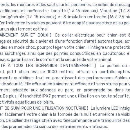
nts, les morsures et les sauts sur les personnes. Le collier de dressa
efficaces et inoffensifs : Tonalité (1 à 16 niveaux), Vibration (1 à 
ion générale (1 à 15 niveaux) et Stimulation renforcée (16 à 36 ni
entraînement variables peuvent être adaptés aucaractère et au poi
ur un ajustement optimal.
NEMENT SÛR ET DOUX】Ce collier electrique pour chien est é
lage de sécurité du clavier et d’une fonction d’arrêt automatique, ac
des en mode choc, pour protéger votre chien. Il intègre une protect
es surcharges ainsi que des pointes conductrices en caoutchouc et
eaux, garantissant le confort et la sécurité de votre animal.
É À TOUS LES SCÉNARIOS D'ENTRAÎNEMENT】La portée du col
nt petit chien est de 1000 mètres, offrant un contrôle optima
ements quotidiens tout en garantissant des performances fiables
 de sécurité. Elle offre un entraînement efficace et sans stress pour 
ement adaptée aux séances au parc, en promenade ou dans t
r. De plus, l’étanchéité IPX7 permet une utilisation en toute sécurit
ctivités aquatiques de loisirs.
 DE SUIVI POUR UNE UTILISATION NOCTURNE】La lumière LED intég
er facilement votre chien à la tombée de la nuit et améliore sa visibi
ion. Ce collier dressage chien avec télécommande une tranquillité d’es
r des promenades du soir ou des entraînements matinaux.