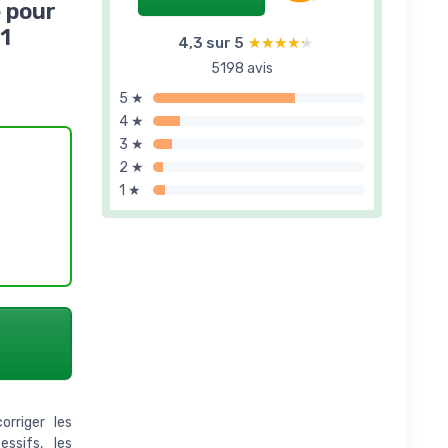
 pour
1
4,3 sur 5
★★★★★
★★★★★
5198 avis
5 ★
4 ★
3 ★
2 ★
1 ★
riger les
ssifs, les