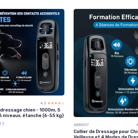
4.3
☆☆☆☆☆
★★★★★
e dressage chien - 1000m, 5
 niveaux, étanche (6-55 kg)
l
ABBIDOT
Collier de Dressage pour Chi
Veilleuse et 4 Modes de Dre