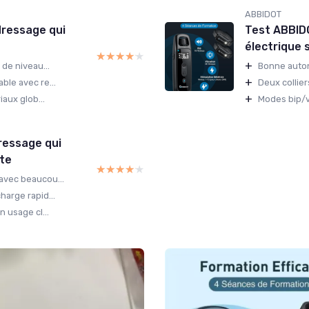
ABBIDOT
dressage qui
Test ABBIDO
électrique s
★★★★★
★★★★★
+
de niveau...
Bonne auton
+
ble avec re...
Deux collier
+
iaux glob...
Modes bip/vi
dressage qui
ête
★★★★★
★★★★★
avec beaucou...
arge rapid...
 usage cl...