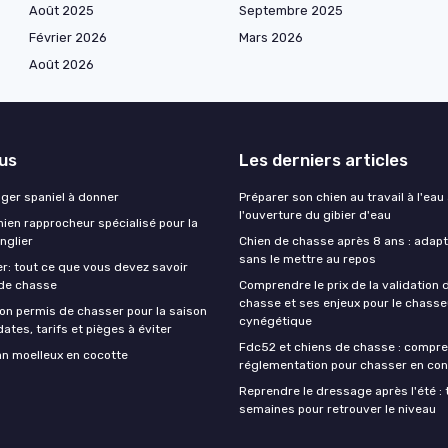
Août 2025
Septembre 2025
Février 2026
Mars 2026
Août 2026
lus
Les derniers articles
nger spaniel à donner
Préparer son chien au travail à l'eau
l'ouverture du gibier d'eau
ien rapprocheur spécialisé pour la
nglier
Chien de chasse après 8 ans : adapte
sans le mettre au repos
r: tout ce que vous devez savoir
 de chasse
Comprendre le prix de la validation
chasse et ses enjeux pour le chasse
on permis de chasser pour la saison
cynégétique
ates, tarifs et pièges à éviter
Fdc52 et chiens de chasse : compre
an moelleux en cocotte
réglementation pour chasser en con
Reprendre le dressage après l'été : 
semaines pour retrouver le niveau