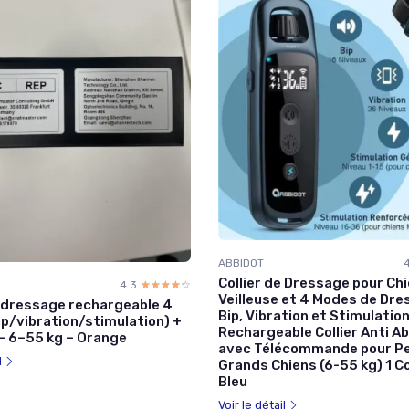
ABBIDOT
Collier de Dressage pour Chi
4.3
☆☆☆☆☆
★★★★★
Veilleuse et 4 Modes de Dre
e dressage rechargeable 4
Bip, Vibration et Stimulation
p/vibration/stimulation) +
Rechargeable Collier Anti 
 – 6–55 kg – Orange
avec Télécommande pour Pe
l
Grands Chiens (6-55 kg) 1 Col
Bleu
Voir le détail