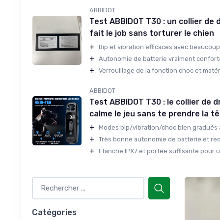
ABBIDOT
Test ABBIDOT T30 : un collier de 
fait le job sans torturer le chien
+
Bip et vibration efficaces avec beaucoup 
+
Autonomie de batterie vraiment conforta
+
Verrouillage de la fonction choc et matér
ABBIDOT
Test ABBIDOT T30 : le collier de 
calme le jeu sans te prendre la t
+
Modes bip/vibration/choc bien gradués 
+
Très bonne autonomie de batterie et rech
+
Étanche IPX7 et portée suffisante pour un
Catégories