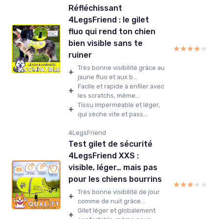
Réfléchissant
4LegsFriend : le gilet
fluo qui rend ton chien
bien visible sans te
★★★★★
★★★★★
ruiner
Très bonne visibilité grâce au
+
jaune fluo et aux b...
Facile et rapide à enfiler avec
+
les scratchs, même...
Tissu imperméable et léger,
+
qui sèche vite et pass...
4LegsFriend
Test gilet de sécurité
4LegsFriend XXS :
visible, léger… mais pas
pour les chiens bourrins
★★★★★
★★★★★
Très bonne visibilité de jour
+
comme de nuit grâce...
Gilet léger et globalement
+