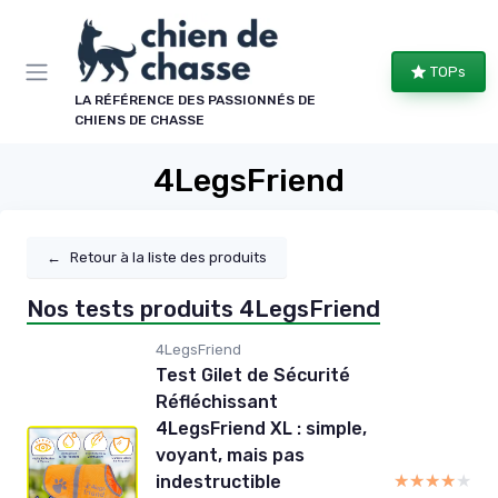
Panneau de gestion des cookies
TOPs
LA RÉFÉRENCE DES PASSIONNÉS DE
CHIENS DE CHASSE
4LegsFriend
←
Retour à la liste des produits
Nos tests produits 4LegsFriend
4LegsFriend
Test Gilet de Sécurité
Réfléchissant
4LegsFriend XL : simple,
voyant, mais pas
★★★★★
★★★★★
indestructible