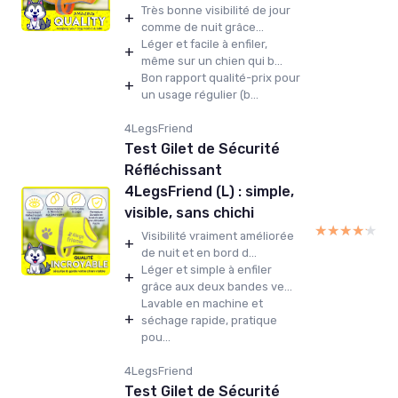
Très bonne visibilité de jour
+
comme de nuit grâce...
Léger et facile à enfiler,
+
même sur un chien qui b...
Bon rapport qualité-prix pour
+
un usage régulier (b...
4LegsFriend
Test Gilet de Sécurité
Réfléchissant
4LegsFriend (L) : simple,
visible, sans chichi
★★★★★
★★★★★
Visibilité vraiment améliorée
+
de nuit et en bord d...
Léger et simple à enfiler
+
grâce aux deux bandes ve...
Lavable en machine et
+
séchage rapide, pratique
pou...
4LegsFriend
Test Gilet de Sécurité