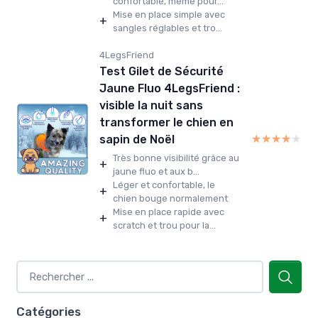
confortable, même pour...
Mise en place simple avec
+
sangles réglables et tro...
4LegsFriend
Test Gilet de Sécurité
Jaune Fluo 4LegsFriend :
visible la nuit sans
transformer le chien en
★★★★★
★★★★★
sapin de Noël
Très bonne visibilité grâce au
+
jaune fluo et aux b...
Léger et confortable, le
+
chien bouge normalement
Mise en place rapide avec
+
scratch et trou pour la...
Catégories