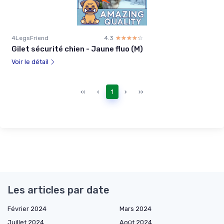
4LegsFriend
4.3
☆☆☆☆☆
★★★★★
Gilet sécurité chien - Jaune fluo (M)
Voir le détail
‹‹
‹
1
›
››
Les articles par date
Février 2024
Mars 2024
Juillet 2024
Août 2024