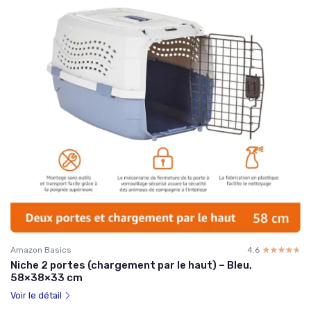
Amazon Basics
4.6
☆☆☆☆☆
★★★★★
Niche 2 portes (chargement par le haut) – Bleu,
58×38×33 cm
Voir le détail