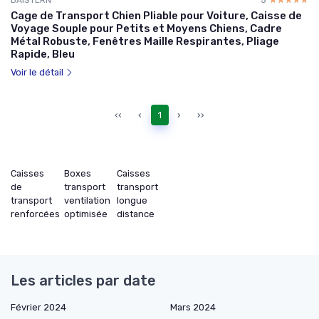
DAISTERN
5
☆☆☆☆☆
★★★★★
Cage de Transport Chien Pliable pour Voiture, Caisse de
Voyage Souple pour Petits et Moyens Chiens, Cadre
Métal Robuste, Fenêtres Maille Respirantes, Pliage
Rapide, Bleu
Voir le détail
‹‹
‹
1
›
››
Caisses
Boxes
Caisses
de
transport
transport
transport
ventilation
longue
renforcées
optimisée
distance
Les articles par date
Février 2024
Mars 2024