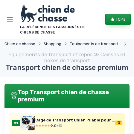
Panneau de gestion des cookies
TOPs
LA RÉFÉRENCE DES PASSIONNÉS DE
CHIENS DE CHASSE
Chien de chasse
Shopping
Équipements de transport et repos
Ca
Équipements de transport et repos ≫ Caisses et
boxes de transport
Transport chien de chasse premium
Top Transport chien de chasse
🏆
premium
Cage de Transport Chien Pliable pour Voiture, Caisse de Voyage Souple pour Petits et Moyens Chiens, Cadre Métal Robuste, Fenêtres Maille Respirantes, Pliage Rapide, Bleu
#1
🏆
9.0
/10
★★★★★
★★★★★