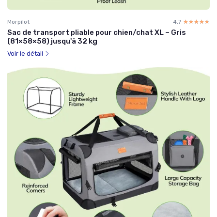
Morpilot
4.7
☆☆☆☆☆
★★★★★
Sac de transport pliable pour chien/chat XL – Gris
(81×58×58) jusqu'à 32 kg
Voir le détail