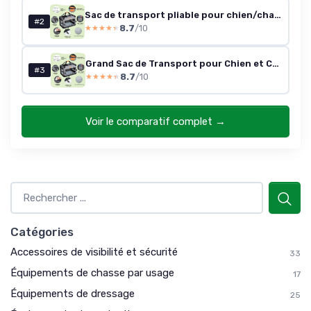
Sac de transport pliable pour chien/chat XL – Gris (81×58×58) jusqu'à 32 kg
#2
8.7
/10
★★★★★
★★★★★
Grand Sac de Transport pour Chien et Chat – Cage de Voyage Pliable à côtés Souples pour Chien de 12 kg Maximum avec gamelle Pliable, bandoulière et Poches de Rangement, Gris,M gris L 60 x l 42 x H 42 cm
#3
8.7
/10
★★★★★
★★★★★
Voir le comparatif complet →
Catégories
Accessoires de visibilité et sécurité
33
Équipements de chasse par usage
17
Équipements de dressage
25