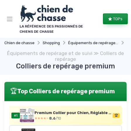
Panneau de gestion des cookies
TOPs
LA RÉFÉRENCE DES PASSIONNÉS DE
CHIENS DE CHASSE
Chien de chasse
Shopping
Équipements de repérage et de suivi
Co
Équipements de repérage et de suivi ≫ Colliers de
repérage
Colliers de repérage premium
🏆
Top Colliers de repérage premium
Premium Collier pour Chien, Réglable Collier Tactique Chien avec Poignée et Une Solide Boucle Métallique à Libération Rapide, pour Chiens de Taille Moyenne à Grande (Rose M) Avec Poignée M (Réglable 36.8-45.7 cm) Rose
#1
🏆
8.6
/10
★★★★★
★★★★★