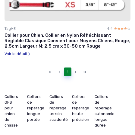
TagME
4.4
☆☆☆☆☆
★★★★★
Collier pour Chien, Collier en Nylon Réfléchissant
Réglable Classique Convient pour Moyens Chiens, Rouge,
2.5cm Largeur M: 2.5 cm x 30-50 cm Rouge
Voir le détail
‹‹
‹
1
›
››
Colliers
Colliers
Colliers
Colliers
Colliers
GPS
de
de
de
de
pour
repérage
repérage
repérage
repérage
chien
longue
terrain
haute
autonomie
de
portée
accidenté
précision
longue
chasse
durée