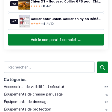
Chien XT - Nouveau Collier GPS pour Chien - Antenne XL - Etanche - Collier Hyper résistant intégré Julius-K9 - Garantie à Vie - Abonnement requis (Rouge) Rouge Traceur XT - Avec collier
#2
8.4
/10
★★★★★
★★★★★
Collier pour Chien, Collier en Nylon Réfléchissant Réglable Classique Convient pour Moyens Chiens, Rouge, 2.5cm Largeur M: 2.5 cm x 30-50 cm Rouge
#3
8.4
/10
★★★★★
★★★★★
Voir le comparatif complet →
Catégories
Accessoires de visibilité et sécurité
33
Équipements de chasse par usage
17
Équipements de dressage
25
Équipements de protection
41