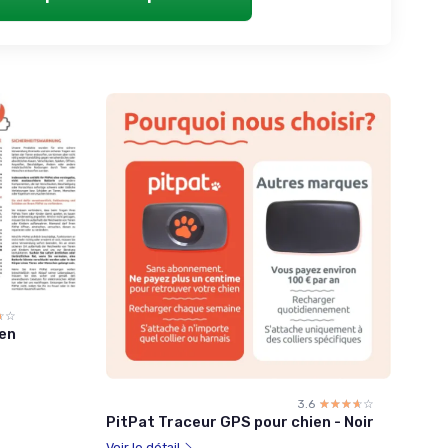
☆☆
★★
ien
3.6
☆☆☆☆☆
★★★★★
PitPat Traceur GPS pour chien - Noir
Voir le détail