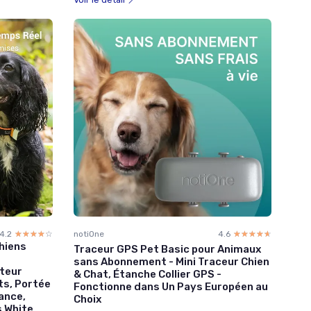
4.2
☆☆☆☆☆
★★★★★
notiOne
4.6
☆☆☆☆☆
★★★★★
hiens
Traceur GPS Pet Basic pour Animaux
sans Abonnement - Mini Traceur Chien
iteur
& Chat, Étanche Collier GPS -
ts, Portée
Fonctionne dans Un Pays Européen au
tance,
Choix
s White