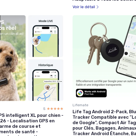
Voir le détail
Lifemate
5
☆☆☆☆☆
★★★★★
Life Tag Android 2-Pack, Bl
S intelligent XL pour chien -
Tracker Compatible avec “L
26 - Localisation GPS en
de Google”, Compact Air Ta
larme de course et
pour Clés, Bagages, Animaux
ments de santé -
Tracker Android Étanche, B