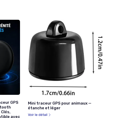
raceur GPS
Mini traceur GPS pour animaux —
etooth
étanche et léger
 Clés,
Voir le détail
atible avec