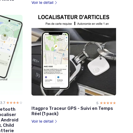
Voir le détail
3.7
☆☆☆☆☆
★★★★★
5
☆☆☆☆☆
★★★★★
Itagpro Traceur GPS - Suivi en Temps
uetooth
Réel (1 pack)
ocaliser
g Android
Voir le détail
, Child
atterie