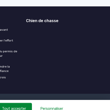
Chien de chasse
 avant
r l'effort
 du permis de
ur
ndre la
fiance
trois
Tout accepter
Personnaliser