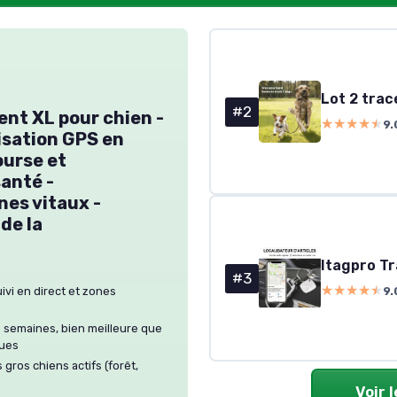
Lot 2 trac
#2
ent XL pour chien -
★★★★★
★★★★★
9.
isation GPS en
ourse et
anté -
nes vitaux -
de la
Itagpro Tr
#3
★★★★★
★★★★★
9.
uivi en direct et zones
 semaines, bien meilleure que
ques
 gros chiens actifs (forêt,
Voir 