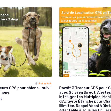
5
☆☆☆☆☆
★★★★★
eurs GPS pour chiens - suivi
Pawfit 3 Traceur GPS pour C
phone
avec Suivi en Direct, Alertes
Intelligentes Multiples, Mon
l
d'Activité Étanche pour Cha
Illimitée, Rappel Vocal à Dis
Adaptable à Tous les Collier