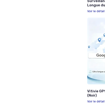
Surveillan
Longue dur
Voir le détai
Vitivie G
(Noir)
Voir le détai