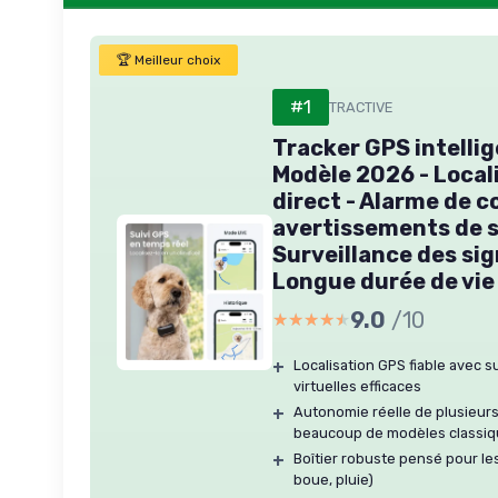
🏆 Meilleur choix
#1
TRACTIVE
Tracker GPS intellig
Modèle 2026 - Local
direct - Alarme de c
avertissements de s
Surveillance des sig
Longue durée de vie 
9.0
/10
★★★★★
★★★★★
+
Localisation GPS fiable avec s
virtuelles efficaces
+
Autonomie réelle de plusieurs
beaucoup de modèles classi
+
Boîtier robuste pensé pour les
boue, pluie)