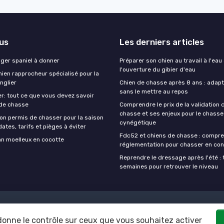
lus
Les derniers articles
nger spaniel à donner
Préparer son chien au travail à l'eau
l'ouverture du gibier d'eau
ien rapprocheur spécialisé pour la
nglier
Chien de chasse après 8 ans : adapte
sans le mettre au repos
r: tout ce que vous devez savoir
 de chasse
Comprendre le prix de la validation
chasse et ses enjeux pour le chasse
on permis de chasser pour la saison
cynégétique
ates, tarifs et pièges à éviter
Fdc52 et chiens de chasse : compre
an moelleux en cocotte
réglementation pour chasser en con
Reprendre le dressage après l'été : 
semaines pour retrouver le niveau
Mentions légales
Politique de confidentialité
 donne le contrôle sur ceux que vous souhaitez activer
© Chien de chasse 2026