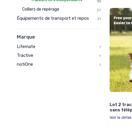
Traceurs GPS indépendants
10
Colliers de repérage
27
Équipements de transport et repos
31
Marque
Lifemate
1
Tractive
1
notiOne
1
Lot 2 trac
sans télé
Voir le détai