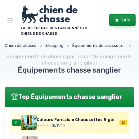
Panneau de gestion des cookies
TOPs
LA RÉFÉRENCE DES PASSIONNÉS DE
CHIENS DE CHASSE
Chien de chasse
Shopping
Équipements de chasse par usage
Équ
Équipements de chasse par usage ≫ Équipements
chasse au grand gibier
Équipements chasse sanglier
🏆
Top Équipements chasse sanglier
Colours Fantaisie Chaussettes Rigolotes Homme et Femme motif drôle et multicolore 43-46 Chasse
#1
🏆
8.7
/10
★★★★★
★★★★★