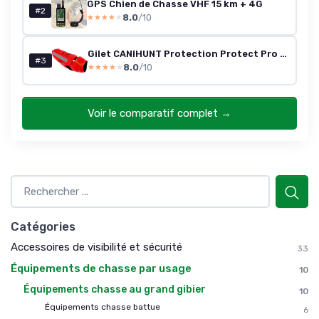
GPS Chien de Chasse VHF 15 km + 4G
#2
8.0
/10
★★★★★
★★★★★
Gilet CANIHUNT Protection Protect Pro L'ORIGINAL Orange,Gilet Anti Perforation des SANGLIERS pour PROTEGER Les Chiens DE Chasse (60)
#3
8.0
/10
★★★★★
★★★★★
Voir le comparatif complet →
Catégories
Accessoires de visibilité et sécurité
33
Équipements de chasse par usage
10
Équipements chasse au grand gibier
10
Équipements chasse battue
6