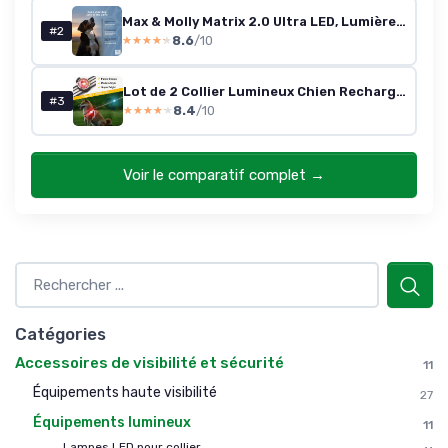
Max & Molly Matrix 2.0 Ultra LED, Lumière pour chien pour harnais, laisse & collier, Noir, Étanche, Rechargeable par USB, Lampe pour chien LED, Attache lumineuse pour chien pour plus de sécurité la
#2
8.6
/10
★★★★★
★★★★★
Lot de 2 Collier Lumineux Chien Rechargeable USB-C, 8 Modes Améliorés, Collier de Chien pour Clip de Nuit, IPX6 étanche et Bande en Silicone Lumières de Sécurité
#3
8.4
/10
★★★★★
★★★★★
Voir le comparatif complet →
Catégories
Accessoires de visibilité et sécurité
11
Équipements haute visibilité
27
Équipements lumineux
11
Lampes LED pour collier