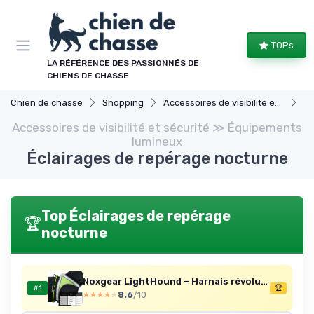
Panneau de gestion des cookies
TOPs
LA RÉFÉRENCE DES PASSIONNÉS DE
CHIENS DE CHASSE
Chien de chasse
Shopping
Accessoires de visibilité et sécurité
Éq
Accessoires de visibilité et sécurité ≫ Équipements
lumineux
Éclairages de repérage nocturne
Top Éclairages de repérage
🏆
nocturne
Noxgear LightHound – Harnais révolutionnaire Lumineux réfléchissant Chiens, Comprenant Fibres optiques LED Multicolores (Rechargeable par USB, réglable, léger, résistant à la Pluie) (Taille Moyenne) Harnais LightHound Moyen
#1
🏆
8.6
/10
★★★★★
★★★★★