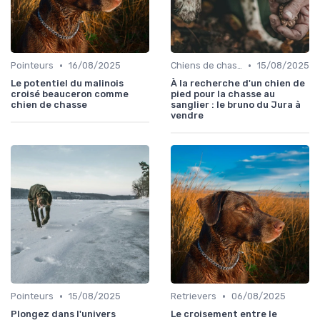
•
•
Pointeurs
16/08/2025
Chiens de chasse au sanglier
15/08/2025
Le potentiel du malinois
À la recherche d'un chien de
croisé beauceron comme
pied pour la chasse au
chien de chasse
sanglier : le bruno du Jura à
vendre
•
•
Pointeurs
15/08/2025
Retrievers
06/08/2025
Plongez dans l'univers
Le croisement entre le