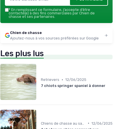
*
En remplissant ce formulaire, j’accepte d’être
contacté(e) à des fins commerciales par Chien de
chasse et ses partenaires.
Chien de chasse
Ajoutez-nous à vos sources préférées sur Google
Les plus lus
•
Retrievers
12/06/2025
7 chiots springer spaniel à donner
•
Chiens de chasse au sanglier
12/06/2025