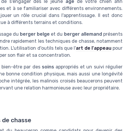
é de s'engager dès le jeune
âge
de votre chien afin
es et à se familiariser avec différents environnements.
ouer un rôle crucial dans l'apprentissage. Il est donc
tue à différents terrains et conditions.
tissage du
berger belge
et du
berger allemand
présents
endre rapidement les techniques de chasse, notamment
on. L'utilisation d'outils tels que l'
art de l'appeau
pour
er son flair et sa concentration.
 bien-être par des
soins
appropriés et un suivi régulier
une bonne condition physique, mais aussi une longévité
roche intégrée, les malinois croisés beaucerons peuvent
ervant une relation harmonieuse avec leur propriétaire.
s de chasse
s et du beauceron comme candidats pour devenir des