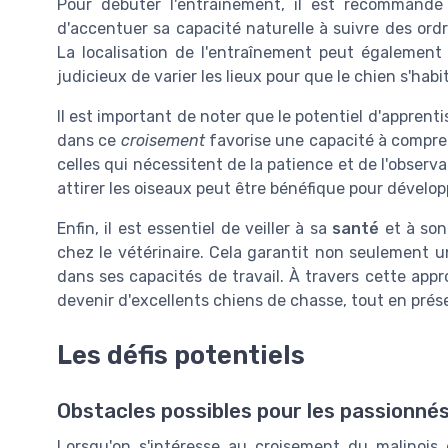
Pour débuter l'entraînement, il est recommand
d'accentuer sa capacité naturelle à suivre des ordr
La localisation de l'entraînement peut également j
judicieux de varier les lieux pour que le chien s'habi
Il est important de noter que le potentiel d'appren
dans ce
croisement
favorise une capacité à compr
celles qui nécessitent de la patience et de l'observati
attirer les oiseaux peut être bénéfique pour développ
Enfin, il est essentiel de veiller à sa
santé
et à son
chez le vétérinaire. Cela garantit non seulement 
dans ses capacités de travail. À travers cette app
devenir d'excellents chiens de chasse, tout en prés
Les défis potentiels
Obstacles possibles pour les passionné
Lorsqu'on s'intéresse au croisement du malinoi