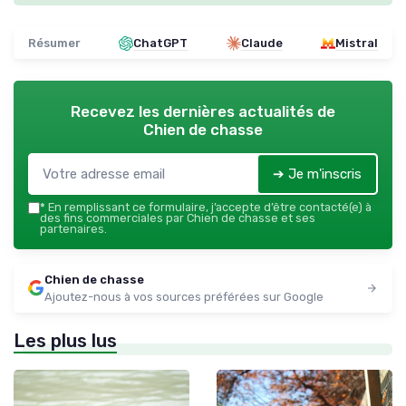
Résumer
ChatGPT
Claude
Mistral
Recevez les dernières actualités de
Chien de chasse
➔ Je m'inscris
*
En remplissant ce formulaire, j’accepte d’être contacté(e) à
des fins commerciales par Chien de chasse et ses
partenaires.
Chien de chasse
Ajoutez-nous à vos sources préférées sur Google
Les plus lus