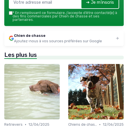
➔ Je m'inscris
*
En remplissant ce formulaire, j’accepte d’être contacté(e) à
des fins commerciales par Chien de chasse et ses
partenaires.
Chien de chasse
Ajoutez-nous à vos sources préférées sur Google
Les plus lus
•
•
Retrievers
12/06/2025
Chiens de chasse au sanglier
12/06/2025