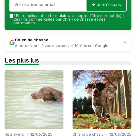
➔ Je m'inscris
*
En remplissant ce formulaire, j’accepte d’être contacté(e) à
des fins commerciales par Chien de chasse et ses
partenaires.
Chien de chasse
Ajoutez-nous à vos sources préférées sur Google
Les plus lus
•
•
Retrievers
12/06/2025
Chiens de chasse au sanglier
12/06/2025