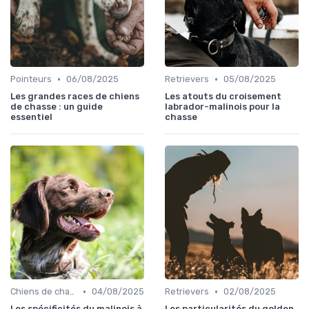
•
•
Pointeurs
06/08/2025
Retrievers
05/08/2025
Les grandes races de chiens
Les atouts du croisement
de chasse : un guide
labrador-malinois pour la
essentiel
chasse
•
•
Chiens de chasse au sanglier
04/08/2025
Retrievers
02/08/2025
Les spécificités du malinois à
Les particularités du golden