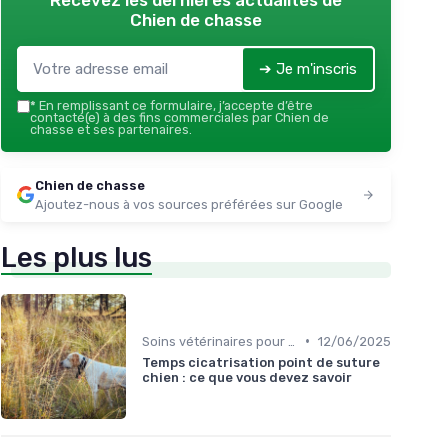
Recevez les dernières actualités de
Chien de chasse
➔ Je m'inscris
*
En remplissant ce formulaire, j’accepte d’être
contacté(e) à des fins commerciales par Chien de
chasse et ses partenaires.
Chien de chasse
Ajoutez-nous à vos sources préférées sur Google
Les plus lus
•
Soins vétérinaires pour chiens de chasse
12/06/2025
Temps cicatrisation point de suture
chien : ce que vous devez savoir