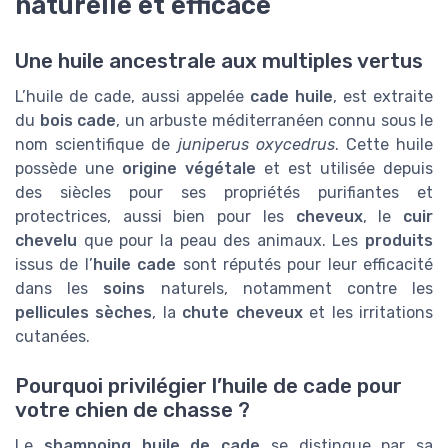
naturelle et efficace
Une huile ancestrale aux multiples vertus
L’huile de cade, aussi appelée
cade huile
, est extraite
du
bois cade
, un arbuste méditerranéen connu sous le
nom scientifique de
juniperus oxycedrus
. Cette huile
possède une
origine végétale
et est utilisée depuis
des siècles pour ses propriétés purifiantes et
protectrices, aussi bien pour les
cheveux
, le
cuir
chevelu
que pour la peau des animaux. Les
produits
issus de l’
huile cade
sont réputés pour leur efficacité
dans les
soins
naturels, notamment contre les
pellicules sèches
, la
chute cheveux
et les irritations
cutanées.
Pourquoi privilégier l’huile de cade pour
votre chien de chasse ?
Le
shampoing huile de cade
se distingue par sa