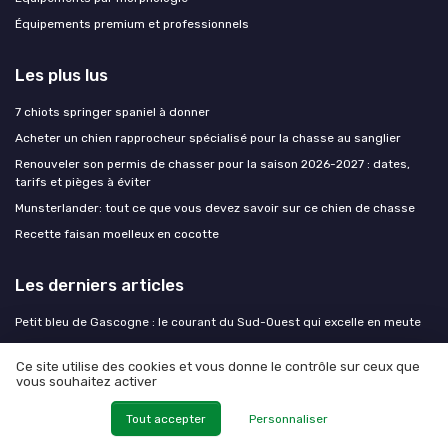
Équipements premium et professionnels
Les plus lus
7 chiots springer spaniel à donner
Acheter un chien rapprocheur spécialisé pour la chasse au sanglier
Renouveler son permis de chasser pour la saison 2026-2027 : dates,
tarifs et pièges à éviter
Munsterlander: tout ce que vous devez savoir sur ce chien de chasse
Recette faisan moelleux en cocotte
Les derniers articles
Petit bleu de Gascogne : le courant du Sud-Ouest qui excelle en meute
Préparer son chien au travail à l'eau avant l'ouverture du gibier d'eau
Ce site utilise des cookies et vous donne le contrôle sur ceux que
Chien de chasse après 8 ans : adapter l'effort sans le mettre au repos
vous souhaitez activer
Comprendre le prix de la validation du permis de chasse et ses enjeux
pour le chasseur cynégétique
Tout accepter
Personnaliser
Fdc52 et chiens de chasse : comprendre la réglementation pour