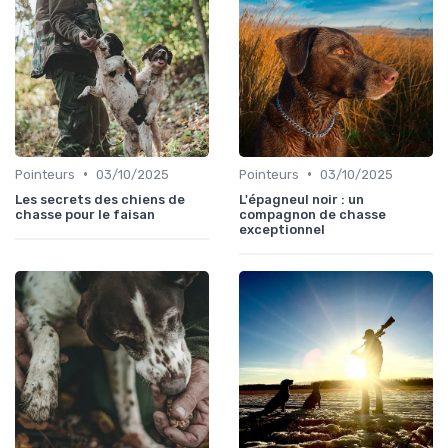
•
•
Pointeurs
03/10/2025
Pointeurs
03/10/2025
Les secrets des chiens de
L'épagneul noir : un
chasse pour le faisan
compagnon de chasse
exceptionnel