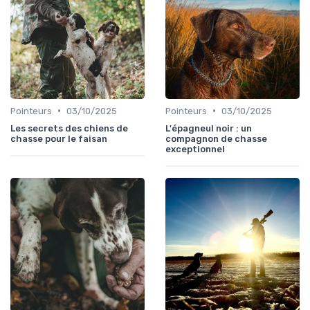
•
•
Pointeurs
03/10/2025
Pointeurs
03/10/2025
Les secrets des chiens de
L'épagneul noir : un
chasse pour le faisan
compagnon de chasse
exceptionnel