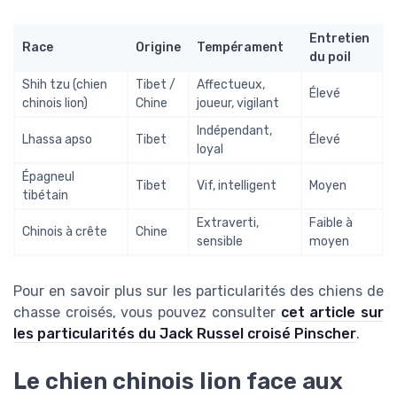
Entretien
Race
Origine
Tempérament
du poil
Shih tzu (chien
Tibet /
Affectueux,
Élevé
chinois lion)
Chine
joueur, vigilant
Indépendant,
Lhassa apso
Tibet
Élevé
loyal
Épagneul
Tibet
Vif, intelligent
Moyen
tibétain
Extraverti,
Faible à
Chinois à crête
Chine
sensible
moyen
Pour en savoir plus sur les particularités des chiens de
chasse croisés, vous pouvez consulter
cet article sur
les particularités du Jack Russel croisé Pinscher
.
Le chien chinois lion face aux