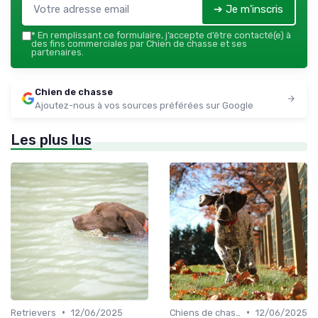
➔ Je m'inscris
*
En remplissant ce formulaire, j’accepte d’être contacté(e) à
des fins commerciales par Chien de chasse et ses
partenaires.
Chien de chasse
Ajoutez-nous à vos sources préférées sur Google
Les plus lus
•
•
Retrievers
12/06/2025
Chiens de chasse au sanglier
12/06/2025