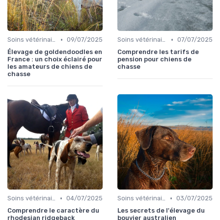
•
•
Soins vétérinaires pour chiens de chasse
09/07/2025
Soins vétérinaires pour chiens de chasse
07/07/2025
Élevage de goldendoodles en
Comprendre les tarifs de
France : un choix éclairé pour
pension pour chiens de
les amateurs de chiens de
chasse
chasse
•
•
Soins vétérinaires pour chiens de chasse
04/07/2025
Soins vétérinaires pour chiens de chasse
03/07/2025
Comprendre le caractère du
Les secrets de l'élevage du
rhodesian ridgeback
bouvier australien