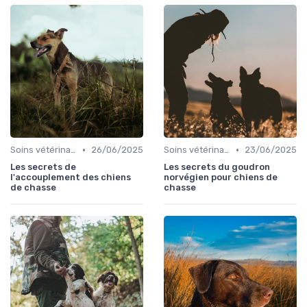
•
•
Soins vétérinaires pour chiens de chasse
26/06/2025
Soins vétérinaires pour chiens de chasse
23/06/2025
Les secrets de
Les secrets du goudron
l'accouplement des chiens
norvégien pour chiens de
de chasse
chasse