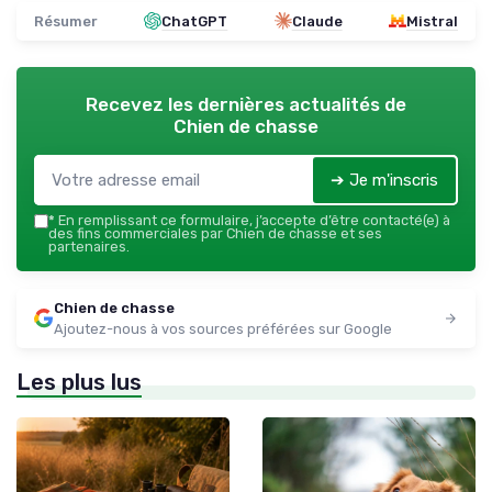
Résumer
ChatGPT
Claude
Mistral
Recevez les dernières actualités de
Chien de chasse
➔ Je m'inscris
*
En remplissant ce formulaire, j’accepte d’être contacté(e) à
des fins commerciales par Chien de chasse et ses
partenaires.
Chien de chasse
Ajoutez-nous à vos sources préférées sur Google
Les plus lus