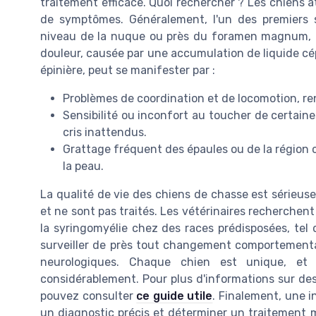
traitement efficace. Quoi rechercher ? Les chiens 
de symptômes. Généralement, l'un des premiers s
niveau de la nuque ou près du foramen magnum, là 
douleur, causée par une accumulation de liquide cép
épinière, peut se manifester par :
Problèmes de coordination et de locomotion, ren
Sensibilité ou inconfort au toucher de certaine
cris inattendus.
Grattage fréquent des épaules ou de la région c
la peau.
La qualité de vie des chiens de chasse est série
et ne sont pas traités. Les vétérinaires recherche
la syringomyélie chez des races prédisposées, tel 
surveiller de près tout changement comportementa
neurologiques. Chaque chien est unique, et 
considérablement. Pour plus d'informations sur de
pouvez consulter
ce guide utile
. Finalement, une i
un diagnostic précis et déterminer un traitement m