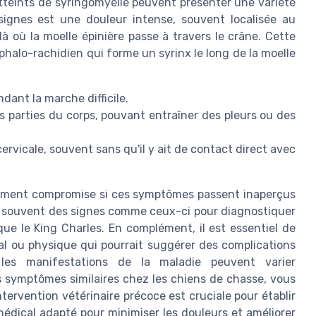
atteints de syringomyélie peuvent présenter une variété
ignes est une douleur intense, souvent localisée au
où la moelle épinière passe à travers le crâne. Cette
halo-rachidien qui forme un syrinx le long de la moelle
dant la marche difficile.
s parties du corps, pouvant entraîner des pleurs ou des
ervicale, souvent sans qu'il y ait de contact direct avec
usement compromise si ces symptômes passent inaperçus
nt souvent des signes comme ceux-ci pour diagnostiquer
que le King Charles. En complément, il est essentiel de
l ou physique qui pourrait suggérer des complications
les manifestations de la maladie peuvent varier
s symptômes similaires chez les chiens de chasse, vous
ntervention vétérinaire précoce est cruciale pour établir
édical adapté pour minimiser les douleurs et améliorer