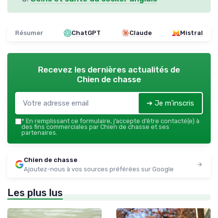
Résumer
ChatGPT
Claude
Mistral
Recevez les dernières actualités de
Chien de chasse
➔ Je m'inscris
*
En remplissant ce formulaire, j’accepte d’être contacté(e) à
des fins commerciales par Chien de chasse et ses
partenaires.
Chien de chasse
Ajoutez-nous à vos sources préférées sur Google
Les plus lus