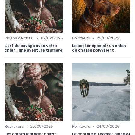
•
•
Chiens de chasse au sanglier
07/09/2025
Pointeurs
26/08/2025
L'art du cavage avec votre
Le cocker spaniel : un chien
chien : une aventure truffière
de chasse polyvalent
•
•
Retrievers
25/08/2025
Pointeurs
24/08/2025
Les chiots labrador noirs :
Le charme du cocker blanc et