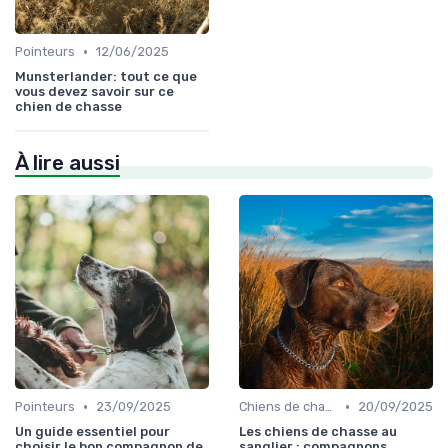
•
Pointeurs
12/06/2025
Munsterlander: tout ce que
vous devez savoir sur ce
chien de chasse
À lire aussi
•
•
Pointeurs
23/09/2025
Chiens de chasse au sanglier
20/09/2025
Un guide essentiel pour
Les chiens de chasse au
choisir le bon compagnon de
sanglier : compagnons