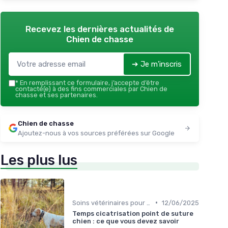
Recevez les dernières actualités de
Chien de chasse
➔ Je m'inscris
*
En remplissant ce formulaire, j’accepte d’être
contacté(e) à des fins commerciales par Chien de
chasse et ses partenaires.
Chien de chasse
Ajoutez-nous à vos sources préférées sur Google
Les plus lus
•
Soins vétérinaires pour chiens de chasse
12/06/2025
Temps cicatrisation point de suture
chien : ce que vous devez savoir