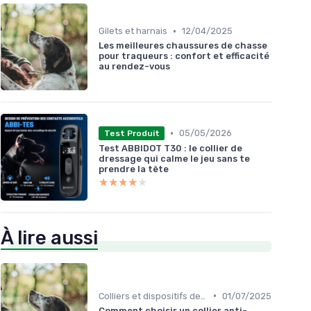
•
Gilets et harnais
12/04/2025
Les meilleures chaussures de chasse
pour traqueurs : confort et efficacité
au rendez-vous
•
05/05/2026
Test Produit
Test ABBIDOT T30 : le collier de
dressage qui calme le jeu sans te
prendre la tête
★★★★★
★★★★★
À lire aussi
•
Colliers et dispositifs de suivi
01/07/2025
Comment choisir un collier anti-