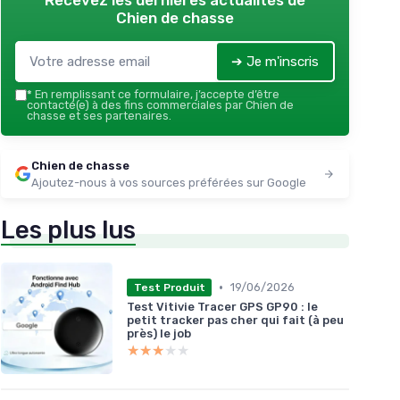
Recevez les dernières actualités de
Chien de chasse
➔ Je m'inscris
*
En remplissant ce formulaire, j’accepte d’être
contacté(e) à des fins commerciales par Chien de
chasse et ses partenaires.
Chien de chasse
Ajoutez-nous à vos sources préférées sur Google
Les plus lus
•
19/06/2026
Test Produit
Test Vitivie Tracer GPS GP90 : le
petit tracker pas cher qui fait (à peu
près) le job
★★★★★
★★★★★