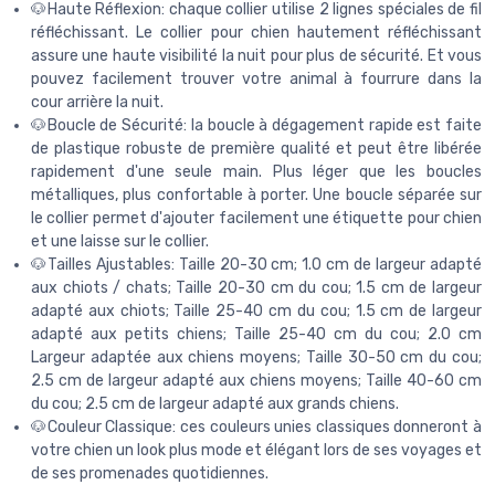
🐶Haute Réflexion: chaque collier utilise 2 lignes spéciales de fil
réfléchissant. Le collier pour chien hautement réfléchissant
assure une haute visibilité la nuit pour plus de sécurité. Et vous
pouvez facilement trouver votre animal à fourrure dans la
cour arrière la nuit.
🐶Boucle de Sécurité: la boucle à dégagement rapide est faite
de plastique robuste de première qualité et peut être libérée
rapidement d'une seule main. Plus léger que les boucles
métalliques, plus confortable à porter. Une boucle séparée sur
le collier permet d'ajouter facilement une étiquette pour chien
et une laisse sur le collier.
🐶Tailles Ajustables: Taille 20-30 cm; 1.0 cm de largeur adapté
aux chiots / chats; Taille 20-30 cm du cou; 1.5 cm de largeur
adapté aux chiots; Taille 25-40 cm du cou; 1.5 cm de largeur
adapté aux petits chiens; Taille 25-40 cm du cou; 2.0 cm
Largeur adaptée aux chiens moyens; Taille 30-50 cm du cou;
2.5 cm de largeur adapté aux chiens moyens; Taille 40-60 cm
du cou; 2.5 cm de largeur adapté aux grands chiens.
🐶Couleur Classique: ces couleurs unies classiques donneront à
votre chien un look plus mode et élégant lors de ses voyages et
de ses promenades quotidiennes.