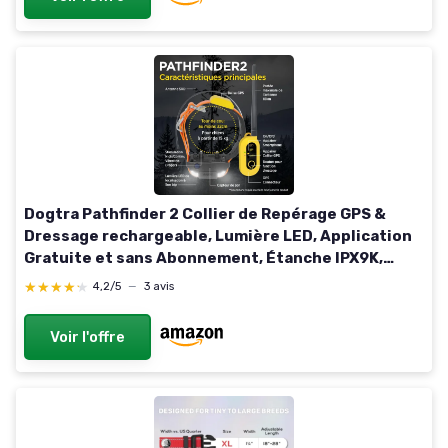
Dogtra Pathfinder 2 Collier de Repérage GPS &
Dressage rechargeable, Lumière LED, Application
Gratuite et sans Abonnement, Étanche IPX9K,
Fonctions de dressage, Portée 10 km, Évolutif
★★★★★
★★★★★
4,2/5
—
3 avis
jusqu'à 21 Chien
Voir l'offre