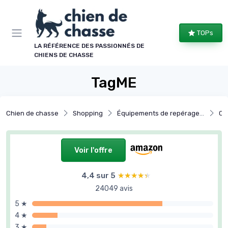
Panneau de gestion des cookies
TOPs
LA RÉFÉRENCE DES PASSIONNÉS DE
CHIENS DE CHASSE
TagME
Chien de chasse
Shopping
Équipements de repérage et de suivi
Co
Voir l'offre
4,4 sur 5
★★★★★
★★★★★
24049 avis
5 ★
4 ★
3 ★