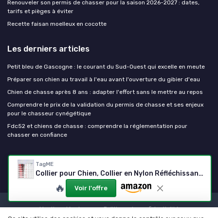
Renouveler son permis de chasser pour la saison 2026-2027 : dates,
tarifs et pièges à éviter
Recette faisan moelleux en cocotte
Les derniers articles
Petit bleu de Gascogne : le courant du Sud-Ouest qui excelle en meute
Préparer son chien au travail à l'eau avant l'ouverture du gibier d'eau
Chien de chasse après 8 ans : adapter l'effort sans le mettre au repos
Comprendre le prix de la validation du permis de chasse et ses enjeux
pour le chasseur cynégétique
Fdc52 et chiens de chasse : comprendre la réglementation pour
chasser en confiance
Chien de chasse
TagME
Collier pour Chien, Collier en Nylon Réfléchissant Réglable Classique Convient pour Moyens Chiens, Orange, 2.5cm Largeur M: 2.5 cm x 30-50 cm Orange
🔥
Voir l'offre
Mentions légales
Politique de confidentialité