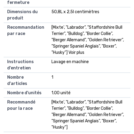
fermeture
Dimensions du
50,8L x 2,5l centimètres
produit
Recommandation
[Mixte', "Labrador", "Staffordshire Bull
par race
Terrier", "Bulldog", "Border Collie",
"Berger Allemand", "Golden Retriever",
"Springer Spaniel Anglais", "Boxer",
"Husky"] Voir plus
Instructions
Lavage en machine
d'entretien
Nombre
1
d'articles
Nombre d'unités
1.00 unité
Recommandé
[Mixte', "Labrador", "Staffordshire Bull
pour la race
Terrier", "Bulldog", "Border Collie",
"Berger Allemand", "Golden Retriever",
"Springer Spaniel Anglais", "Boxer",
"Husky"]