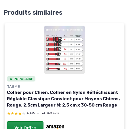
Produits similaires
🔥 POPULAIRE
TAGME
Collier pour Chien, Collier en Nylon Réfléchissant
Réglable Classique Convient pour Moyens Chiens,
Rouge, 2.5cm Largeur M: 2.5 cm x 30-50 cm Rouge
★★★★★
★★★★★
4,4/5
—
24049 avis
Voir l'offre