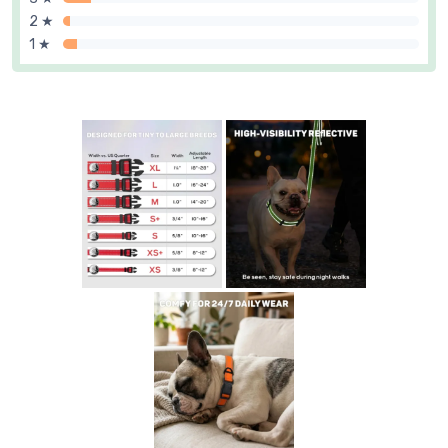
2 ★
1 ★